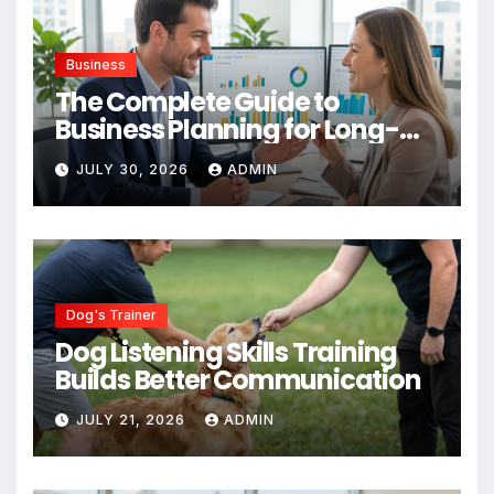
Business
The Complete Guide to
Business Planning for Long-
Term Success
JULY 30, 2026
ADMIN
Dog's Trainer
Dog Listening Skills Training
Builds Better Communication
JULY 21, 2026
ADMIN