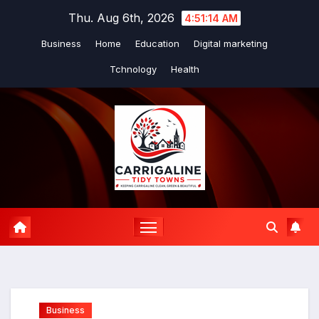
Skip
Thu. Aug 6th, 2026
4:51:15 AM
to
Business
Home
Education
Digital marketing
content
Tchnology
Health
Business