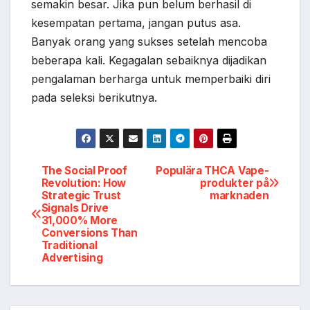
semakin besar. Jika pun belum berhasil di
kesempatan pertama, jangan putus asa.
Banyak orang yang sukses setelah mencoba
beberapa kali. Kegagalan sebaiknya dijadikan
pengalaman berharga untuk memperbaiki diri
pada seleksi berikutnya.
Post
The Social Proof
Populära THCA Vape-
Revolution: How
produkter på
Strategic Trust
marknaden
navigation
Signals Drive
31,000% More
Conversions Than
Traditional
Advertising