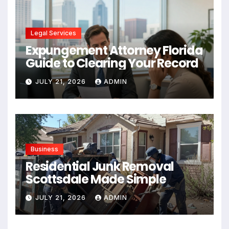
Legal Services
Expungement Attorney Florida
Guide to Clearing Your Record
JULY 21, 2026
ADMIN
Business
Residential Junk Removal
Scottsdale Made Simple
JULY 21, 2026
ADMIN